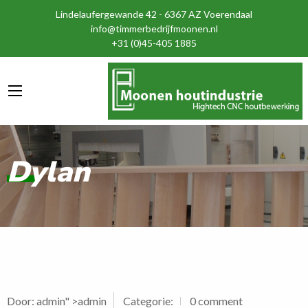
Lindelaufergewande 42 - 6367 AZ Voerendaal
info@timmerbedrijfmoonen.nl
+31 (0)45-405 1885
Dylan
Door:
admin
" >admin
Categorie:
0 comment